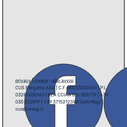
privacy
|
cookie
!
albo avvisi
CUS Bergamo ASD | C.F. 80033000169 | P.I.
03285030163 | REA CCIAA BG-355779 | +39
035 372819 | +39 3715212398 (solo Msg) |
cus@unibg.it