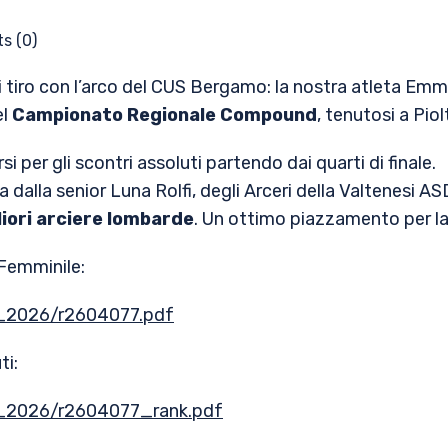
s (0)
 tiro con l’arco del CUS Bergamo: la nostra atleta Emm
el
Campionato Regionale Compound
, tenutosi a Piol
 per gli scontri assoluti partendo dai quarti di finale.
 dalla senior Luna Rolfi, degli Arceri della Valtenesi A
iori arciere lombarde
. Un ottimo piazzamento per la
e Femminile:
ad_2026/r2604077.pdf
ti:
ad_2026/r2604077_rank.pdf