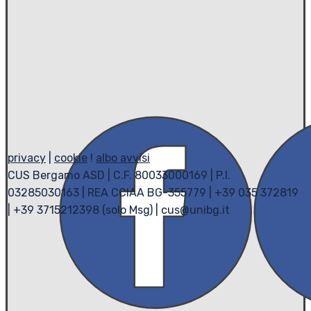
privacy
|
cookie
!
albo avvisi
CUS Bergamo ASD | C.F. 80033000169 | P.I.
03285030163 | REA CCIAA BG-355779 | +39 035 372819
| +39 3715212398 (solo Msg) | cus@unibg.it