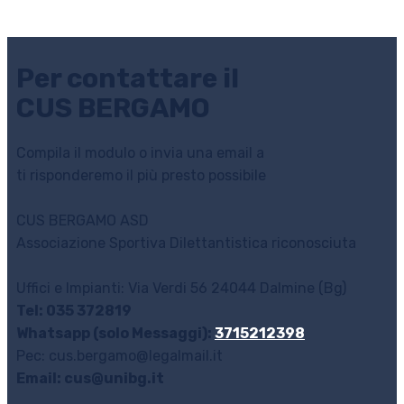
Per contattare il
CUS BERGAMO
Compila il modulo o invia una email a
ti risponderemo il più presto possibile
CUS BERGAMO ASD
Associazione Sportiva Dilettantistica riconosciuta
Uffici e Impianti: Via Verdi 56 24044 Dalmine (Bg)
Tel: 035 372819
Whatsapp (solo Messaggi):
3715212398
Pec: cus.bergamo@legalmail.it
Email: cus@unibg.it