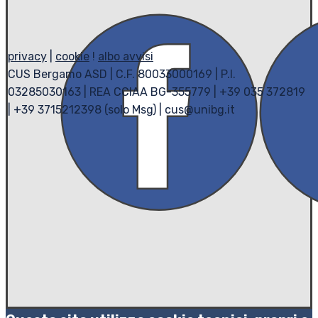
privacy
|
cookie
!
albo avvisi
CUS Bergamo ASD | C.F. 80033000169 | P.I.
03285030163 | REA CCIAA BG-355779 | +39 035 372819
| +39 3715212398 (solo Msg) | cus@unibg.it