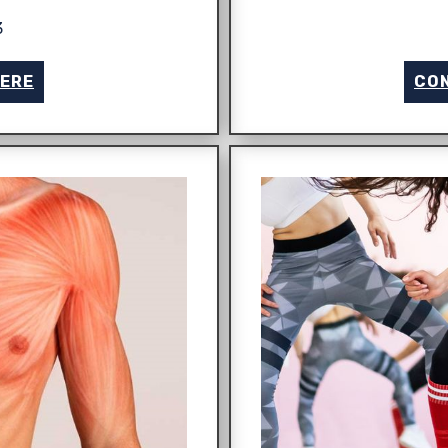
3
GERE
CON