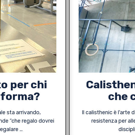
to per chi
Calisthen
n forma?
che 
le sta arrivando,
Il calisthenic è l'art
de “che regalo dovrei
resistenza per alle
regalare …
discip