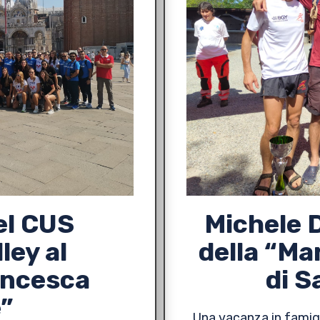
el CUS
Michele D
ley al
della “Ma
ancesca
di S
”
Una vacanza in famigl