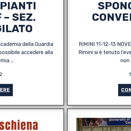
PIANTI
SPONC
 – SEZ.
CONVE
GILATO
ccademia della Guardia
RIMINI 11-12-13 NOVE
ossibile accedere alla
Rimini si è tenuto l’e
emia …
non 
2
GERE
CON