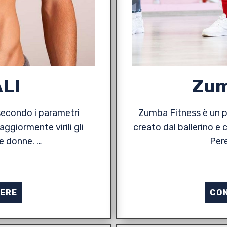
LI
Zum
 secondo i parametri
Zumba Fitness è un p
giormente virili gli
creato dal ballerino 
le donne. …
Pere
2
GERE
CON