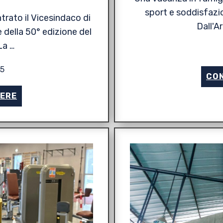
sport e soddisfazio
rato il Vicesindaco di
Dall'A
 della 50° edizione del
La …
25
CON
GERE