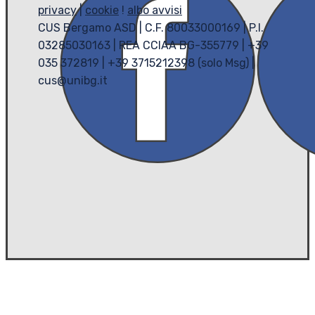
privacy
|
cookie
!
albo avvisi
CUS Bergamo ASD | C.F. 80033000169 | P.I.
03285030163 | REA CCIAA BG-355779 | +39
035 372819 | +39 3715212398 (solo Msg) |
cus@unibg.it