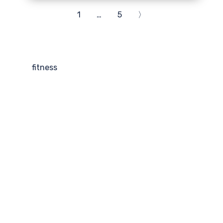
1
…
5
〉
fitness