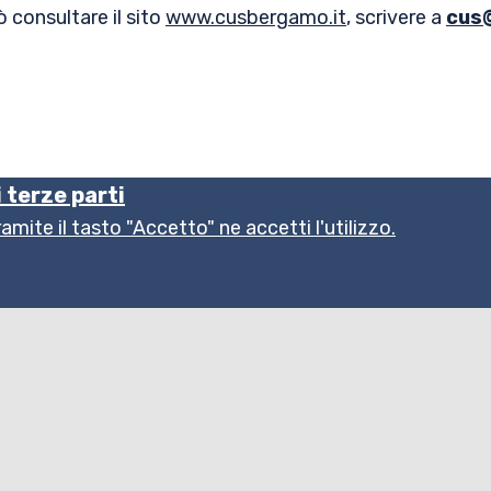
 consultare il sito
www.cusbergamo.it
, scrivere a
cus@
i terze parti
ite il tasto "Accetto" ne accetti l'utilizzo.