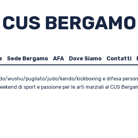
CUS BERGAMO
e
Sede Bergamo
AFA
Dove Siamo
Contatti
ido
/
wushu
/
pugilato
/
judo
/
kendo
/
kickboxing e difesa person
eekend di sport e passione per le arti marziali al CUS Berga