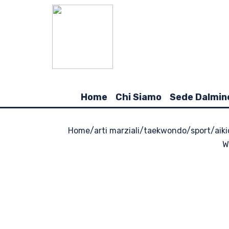
Home
Chi Siamo
Sede Dalmin
Home
/
arti marziali
/
taekwondo
/
sport
/
aik
W