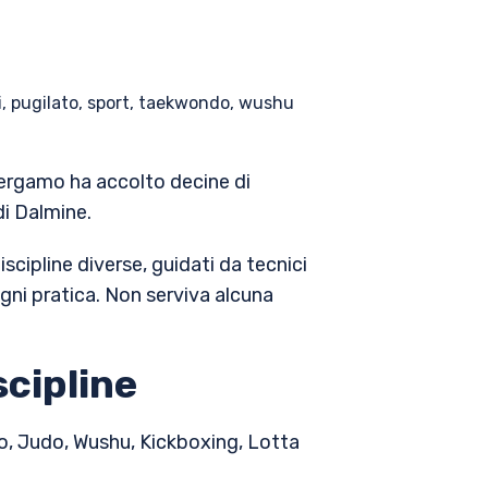
i
,
pugilato
,
sport
,
taekwondo
,
wushu
Bergamo ha accolto decine di
di Dalmine.
scipline diverse, guidati da tecnici
gni pratica. Non serviva alcuna
scipline
ndo, Judo, Wushu, Kickboxing, Lotta