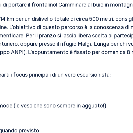
di portare il frontalino! Camminare al buio in montagn
e 14 km per un dislivello totale di circa 500 metri, consi
ndine. L’obiettivo di questo percorso è la conoscenza
menticare. Per il pranzo si lascia libera scelta ai partec
iero, oppure presso il rifugio Malga Lunga per chi vuole
 gruppo ANPI). L’appuntamento è fissato per domenica 8
arti i focus principali di un vero escursionista:
ode (le vesciche sono sempre in agguato!)
 quando previsto