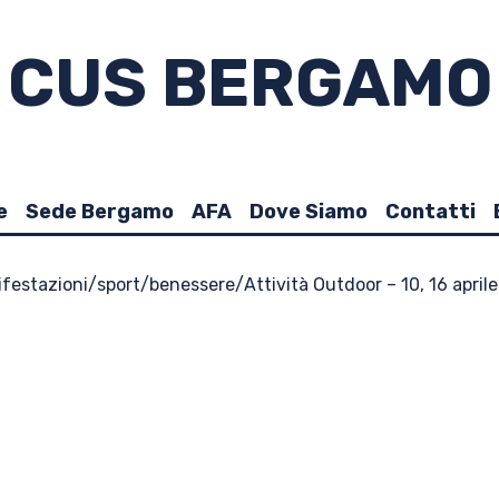
CUS BERGAMO
e
Sede Bergamo
AFA
Dove Siamo
Contatti
festazioni
/
sport
/
benessere
/
Attività Outdoor – 10, 16 april