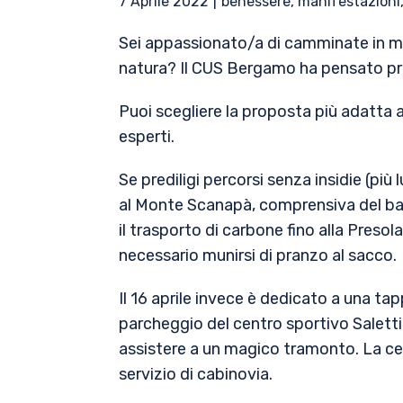
7 Aprile 2022
benessere
,
manifestazioni
Sei appassionato/a di camminate in m
natura? Il CUS Bergamo ha pensato pro
Puoi scegliere la proposta più adatta al
esperti.
Se prediligi percorsi senza insidie (più 
al Monte Scanapà, comprensiva del balc
il trasporto di carbone fino alla Presol
necessario munirsi di pranzo al sacco.
Il 16 aprile invece è dedicato a una ta
parcheggio del centro sportivo Saletti
assistere a un magico tramonto. La cena 
servizio di cabinovia.