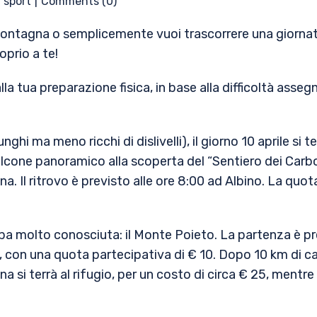
,
sport
Comments (0)
ontagna o semplicemente vuoi trascorrere una giornat
prio a te!
la tua preparazione fisica, in base alla difficoltà assegn
lunghi ma meno ricchi di dislivelli), il giorno 10 aprile s
one panoramico alla scoperta del “Sentiero dei Carbona
ana. Il ritrovo è previsto alle ore 8:00 ad Albino. La quo
ppa molto conosciuta: il Monte Poieto. La partenza è pr
, con una quota partecipativa di € 10. Dopo 10 km di ca
si terrà al rifugio, per un costo di circa € 25, mentre pe