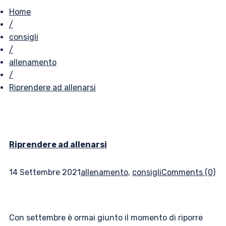
Home
/
consigli
/
allenamento
/
Riprendere ad allenarsi
Riprendere ad allenarsi
14 Settembre 2021
allenamento
,
consigli
Comments (0)
Con settembre è ormai giunto il momento di riporre