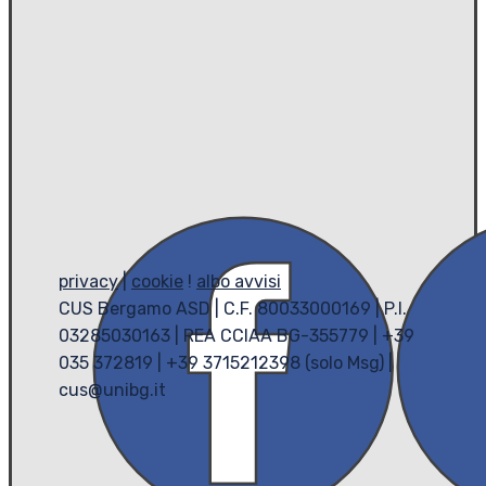
privacy
|
cookie
!
albo avvisi
CUS Bergamo ASD | C.F. 80033000169 | P.I.
03285030163 | REA CCIAA BG-355779 | +39
035 372819 | +39 3715212398 (solo Msg) |
cus@unibg.it