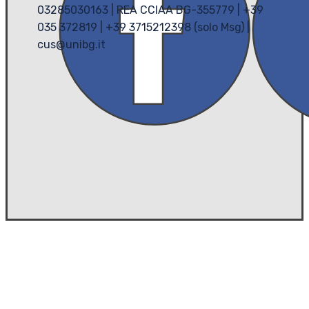
03285030163 | REA CCIAA BG-355779 | +39
035 372819 | +39 3715212398 (solo Msg) |
cus@unibg.it