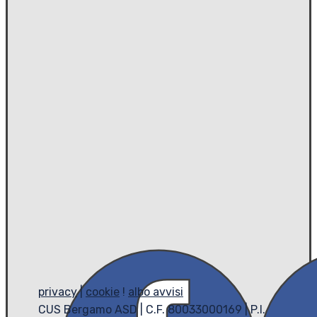
privacy
|
cookie
!
albo avvisi
CUS Bergamo ASD | C.F. 80033000169 | P.I.