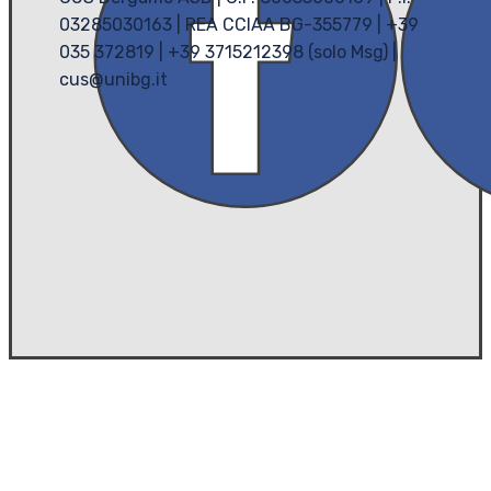
03285030163 | REA CCIAA BG-355779 | +39
035 372819 | +39 3715212398 (solo Msg) |
cus@unibg.it