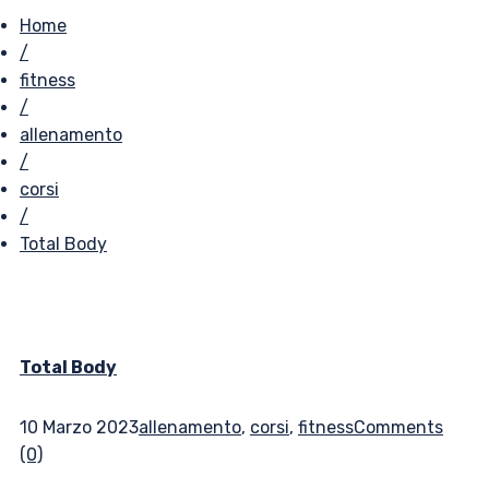
Home
/
fitness
/
allenamento
/
corsi
/
Total Body
Total Body
10 Marzo 2023
allenamento
,
corsi
,
fitness
Comments
(0)