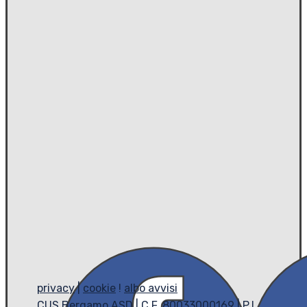
privacy
|
cookie
!
albo avvisi
CUS Bergamo ASD | C.F. 80033000169 | P.I.