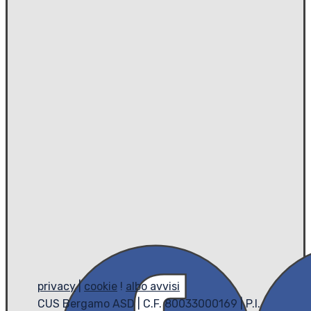
privacy
|
cookie
!
albo avvisi
CUS Bergamo ASD | C.F. 80033000169 | P.I.