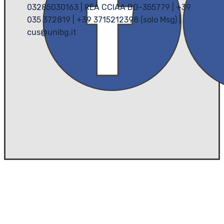
03285030163 | REA CCIAA BG-355779 | +39
035 372819 | +39 3715212398 (solo Msg) |
cus@unibg.it