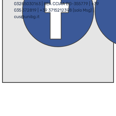
03285030163 | REA CCIAA BG-355779 | +39
035 372819 | +39 3715212398 (solo Msg) |
cus@unibg.it