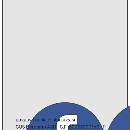
privacy
|
cookie
!
albo avvisi
CUS Bergamo ASD | C.F. 80033000169 | P.I.