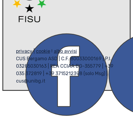
privacy
|
cookie
!
albo avvisi
CUS Bergamo ASD | C.F. 80033000169 | P.I.
03285030163 | REA CCIAA BG-355779 | +39
035 372819 | +39 3715212398 (solo Msg) |
cus@unibg.it