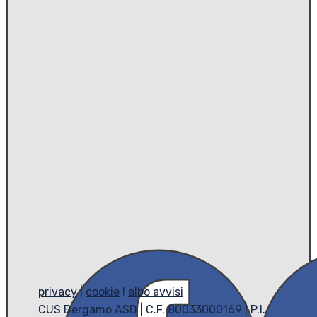
privacy
|
cookie
!
albo avvisi
CUS Bergamo ASD | C.F. 80033000169 | P.I.