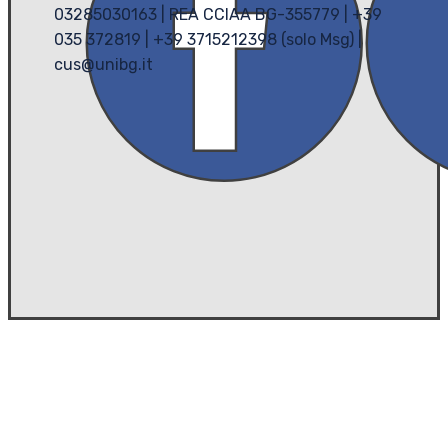
03285030163 | REA CCIAA BG-355779 | +39
035 372819 | +39 3715212398 (solo Msg) |
cus@unibg.it