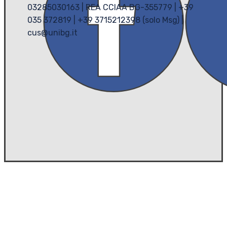
03285030163 | REA CCIAA BG-355779 | +39
035 372819 | +39 3715212398 (solo Msg) |
cus@unibg.it