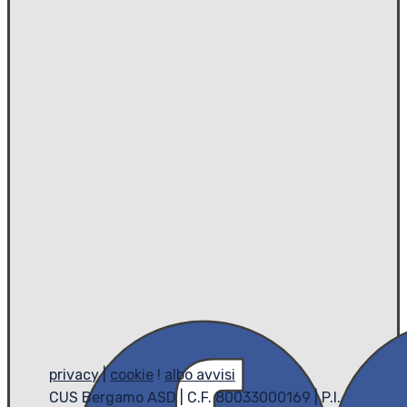
privacy
|
cookie
!
albo avvisi
CUS Bergamo ASD | C.F. 80033000169 | P.I.