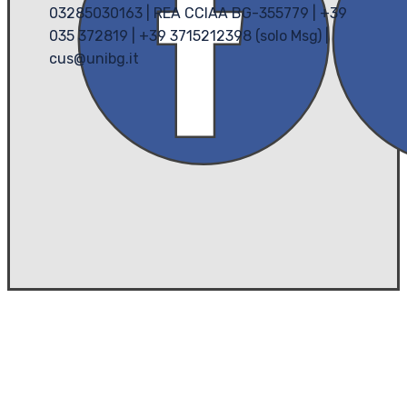
03285030163 | REA CCIAA BG-355779 | +39
035 372819 | +39 3715212398 (solo Msg) |
cus@unibg.it