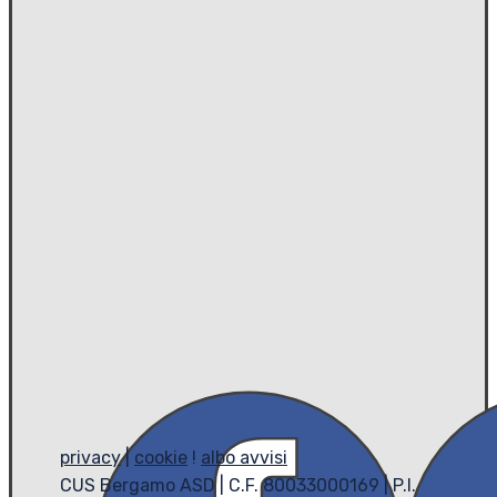
privacy
|
cookie
!
albo avvisi
CUS Bergamo ASD | C.F. 80033000169 | P.I.