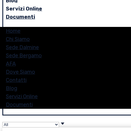
Blog
Servizi Online
Documenti
Home
Chi Siamo
Sede Dalmine
Sede Bergamo
AFA
Dove Siamo
Contatti
Blog
Servizi Online
Documenti