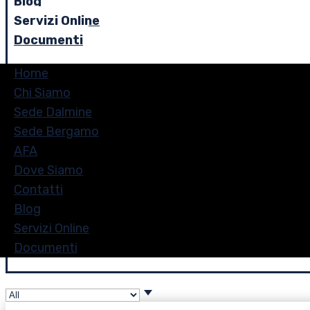
Blog
Servizi Online
Documenti
Home
Chi Siamo
Sede Dalmine
Sede Bergamo
AFA
Dove Siamo
Contatti
Blog
Servizi Online
Documenti