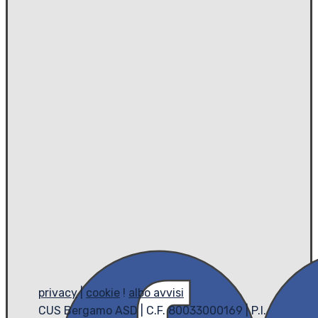
privacy
|
cookie
!
albo avvisi
CUS Bergamo ASD | C.F. 80033000169 | P.I.