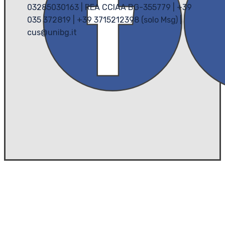
03285030163 | REA CCIAA BG-355779 | +39
035 372819 | +39 3715212398 (solo Msg) |
cus@unibg.it