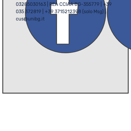
03285030163 | REA CCIAA BG-355779 | +39
035 372819 | +39 3715212398 (solo Msg) |
cus@unibg.it