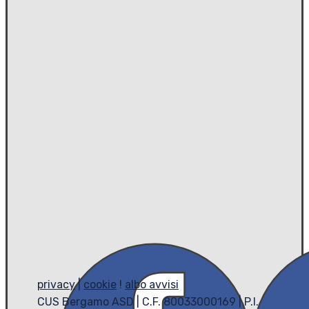
privacy
|
cookie
!
albo avvisi
CUS Bergamo ASD | C.F. 80033000169 | P.I.