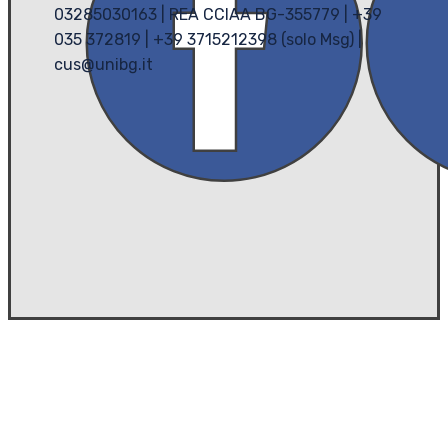
03285030163 | REA CCIAA BG-355779 | +39
035 372819 | +39 3715212398 (solo Msg) |
cus@unibg.it