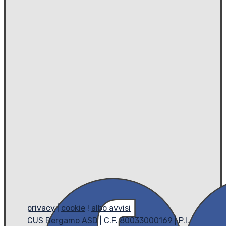
privacy
|
cookie
!
albo avvisi
CUS Bergamo ASD | C.F. 80033000169 | P.I.