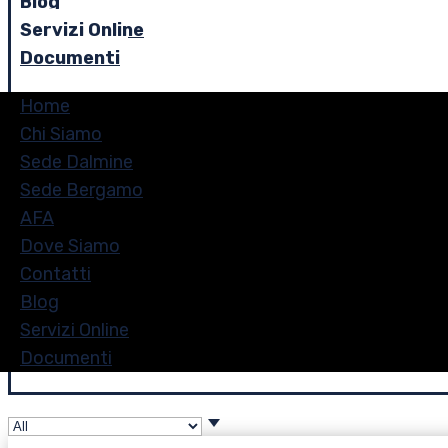
Blog
Servizi Online
Documenti
Home
Chi Siamo
Sede Dalmine
Sede Bergamo
AFA
Dove Siamo
Contatti
Blog
Servizi Online
Documenti