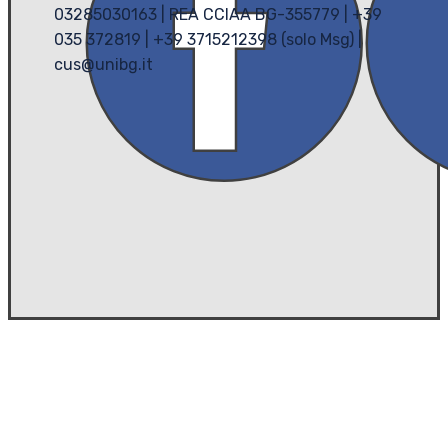
03285030163 | REA CCIAA BG-355779 | +39
035 372819 | +39 3715212398 (solo Msg) |
cus@unibg.it