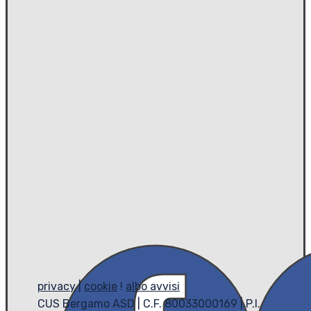
privacy
|
cookie
!
albo avvisi
CUS Bergamo ASD | C.F. 80033000169 | P.I.