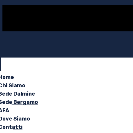
Home
Chi Siamo
Sede Dalmine
Sede Bergamo
AFA
Dove Siamo
Contatti