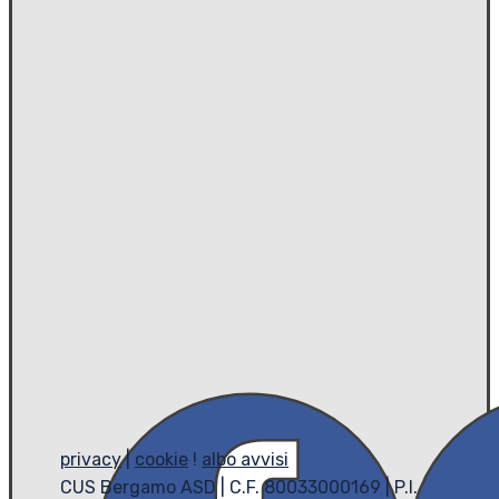
privacy
|
cookie
!
albo avvisi
CUS Bergamo ASD | C.F. 80033000169 | P.I.