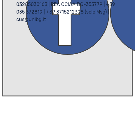
03285030163 | REA CCIAA BG-355779 | +39
035 372819 | +39 3715212398 (solo Msg) |
cus@unibg.it