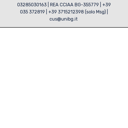
03285030163 | REA CCIAA BG-355779 | +39
035 372819 | +39 3715212398 (solo Msg) |
cus@unibg.it