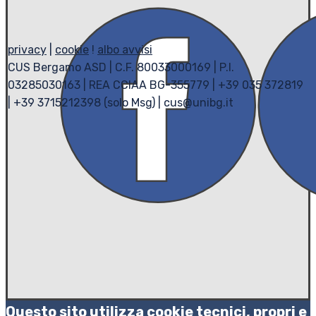
privacy
|
cookie
!
albo avvisi
CUS Bergamo ASD | C.F. 80033000169 | P.I.
03285030163 | REA CCIAA BG-355779 | +39 035 372819
| +39 3715212398 (solo Msg) | cus@unibg.it
Questo sito utilizza cookie tecnici, propri e