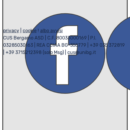
privacy
|
cookie
!
albo avvisi
CUS Bergamo ASD | C.F. 80033000169 | P.I.
03285030163 | REA CCIAA BG-355779 | +39 035 372819
| +39 3715212398 (solo Msg) | cus@unibg.it