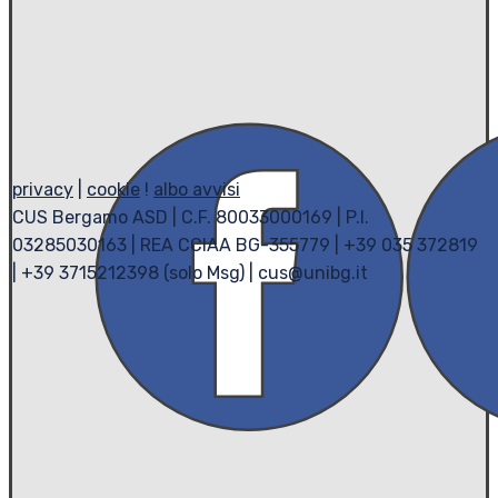
privacy
|
cookie
!
albo avvisi
CUS Bergamo ASD | C.F. 80033000169 | P.I.
03285030163 | REA CCIAA BG-355779 | +39 035 372819
| +39 3715212398 (solo Msg) | cus@unibg.it