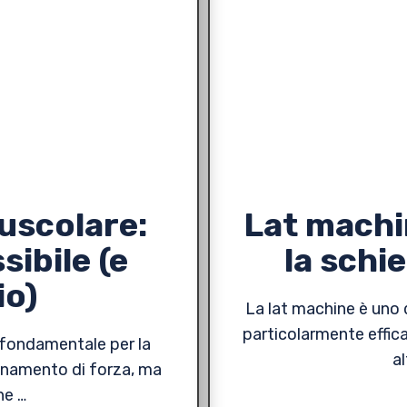
uscolare:
Lat machi
ibile (e
la schi
io)
La lat machine è uno de
particolarmente effica
 fondamentale per la
al
llenamento di forza, ma
ne …