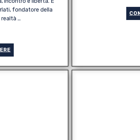
 incontro e libertà. È
lati, fondatore della
CON
realtà …
GERE