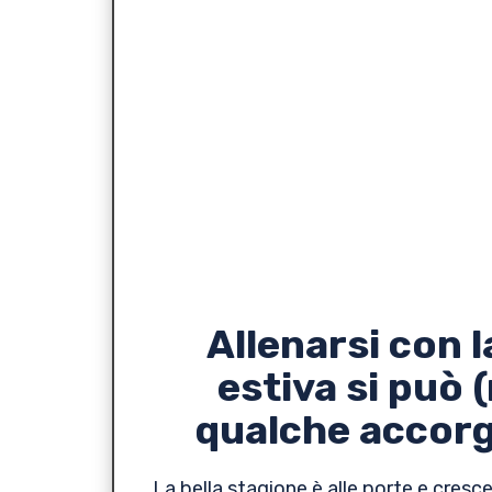
Allenarsi con l
estiva si può 
qualche accor
La bella stagione è alle porte e cresce 