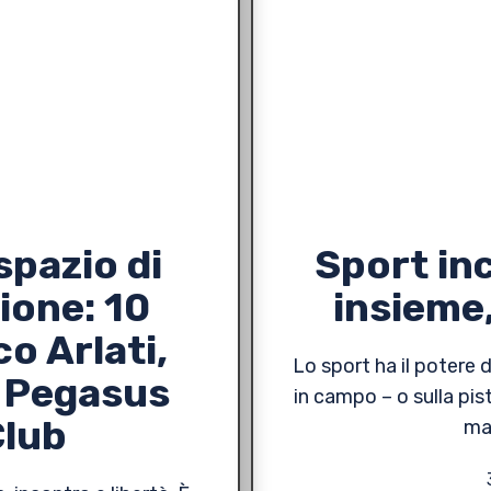
spazio di
Sport in
sione: 10
insieme
o Arlati,
Lo sport ha il potere
a Pegasus
in campo – o sulla pis
Club
ma 