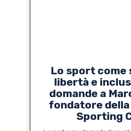
Lo sport come 
libertà e inclu
domande a Marc
fondatore dell
Sporting 