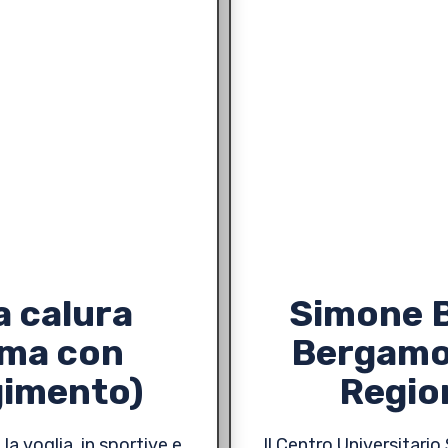
a calura
Simone B
(ma con
Bergamo 
gimento)
Regio
la voglia, in sportive e
Il Centro Universitario