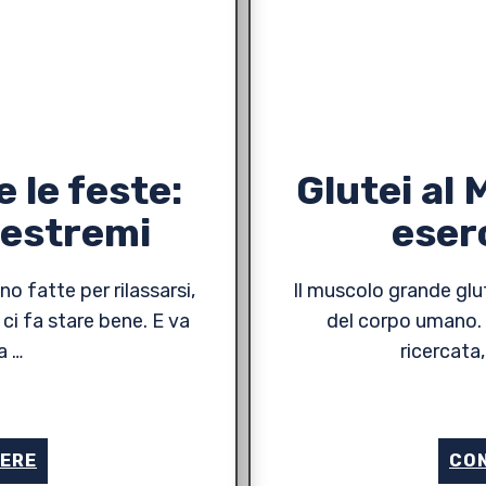
 le feste:
Glutei al 
 estremi
eser
o fatte per rilassarsi,
Il muscolo grande glu
 ci fa stare bene. E va
del corpo umano. 
a …
ricercata
GERE
CON