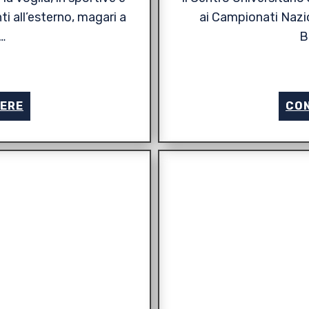
ti all’esterno, magari a
ai Campionati Nazio
…
B
GERE
CON