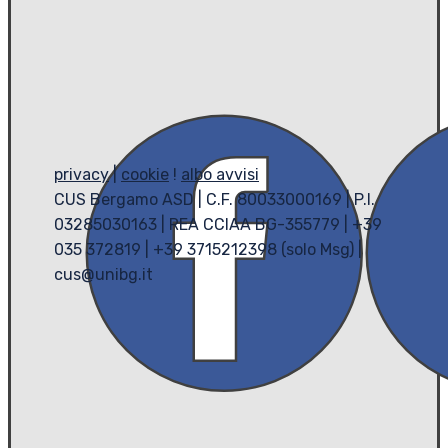
privacy
|
cookie
!
albo avvisi
CUS Bergamo ASD | C.F. 80033000169 | P.I.
03285030163 | REA CCIAA BG-355779 | +39
035 372819 | +39 3715212398 (solo Msg) |
cus@unibg.it